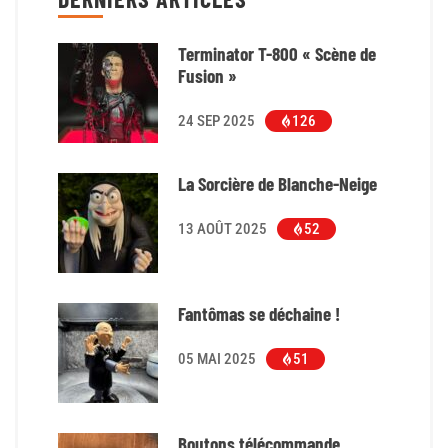
Terminator T-800 « Scène de
Fusion »
24 SEP 2025
126
La Sorcière de Blanche-Neige
13 AOÛT 2025
52
Fantômas se déchaine !
05 MAI 2025
51
Boutons télécommande