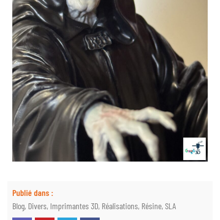
Publié dans :
Blog
,
Divers
,
Imprimantes 3D
,
Réalisations
,
Résine
,
SLA