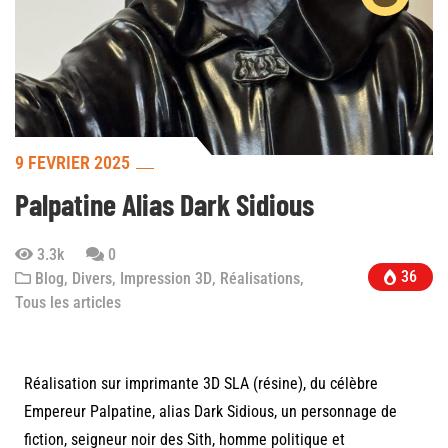
9 FÉVRIER 2025
Palpatine Alias Dark Sidious
3.3k
0
36
Blog
,
Divers
,
Impression 3D
,
Réalisations
,
Tous les articles
Réalisation sur imprimante 3D SLA (résine), du célèbre
Empereur Palpatine, alias Dark Sidious, un personnage de
fiction, seigneur noir des Sith, homme politique et