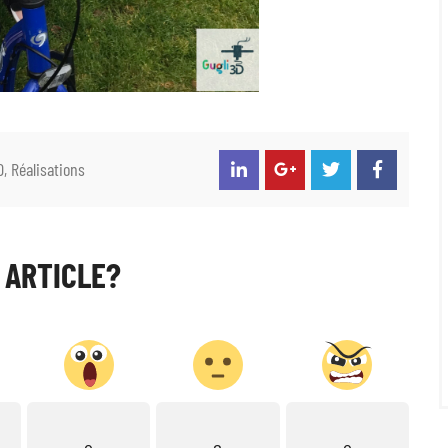
D
,
Réalisations
 ARTICLE?