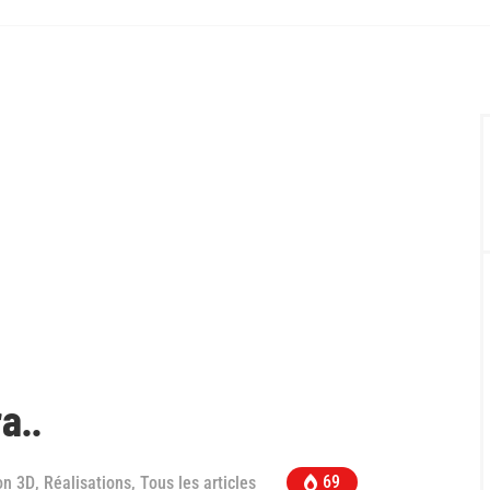
a..
69
on 3D
,
Réalisations
,
Tous les articles