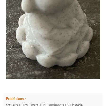
Publié dans :
Actualités
,
Blog
,
Divers
,
FDM
,
Imprimantes 3D
,
Matériel